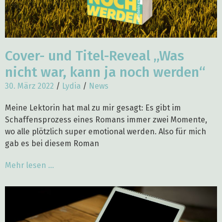
Cover- und Titel-Reveal „Was
nicht war, kann ja noch werden“
30. März 2022
/
Lydia
/
News
Meine Lektorin hat mal zu mir gesagt: Es gibt im
Schaffensprozess eines Romans immer zwei Momente,
wo alle plötzlich super emotional werden. Also für mich
gab es bei diesem Roman
Mehr lesen ...